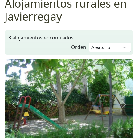
Alojamientos rurales en
Javierregay
3
alojamientos encontrados
Orden:
Anterior
Siguie