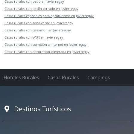
Casas rurales con patio en Javierregay
Casas rurales con jardín cerrado en Javierregay
Casas rurales especiales para agroturismo en Javierregay
Casas rurales con zona verde en Javierregay
Casas rurales con televisión en Javierregay
Casas rurales con WIFI en Javierregay
Casas rurales con conexión a internet en Javierregay
Casas rurales con decoración esmerada en Javierregay
Hoteles Rurales
Casas Rurales
Campings
Destinos Turísticos