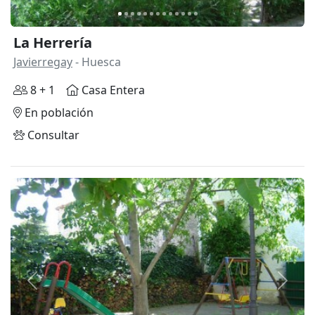
La Herrería
Javierregay
- Huesca
8 + 1
Casa Entera
En población
Consultar
Anterior
Siguie