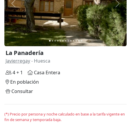
Anterior
Siguie
La Panadería
Javierregay
- Huesca
4 + 1
Casa Entera
En población
Consultar
(*) Precio por persona y noche calculado en base a la tarifa vigente en
fin de semana y temporada baja.