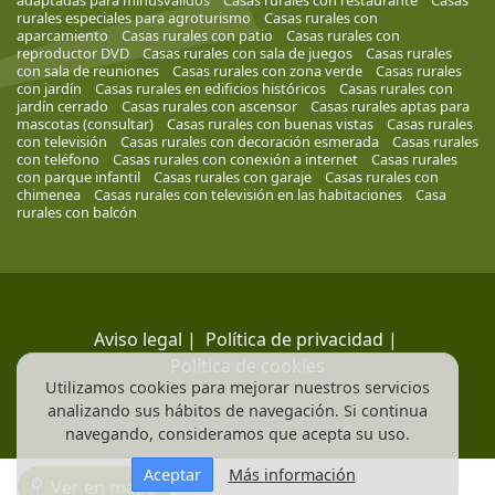
adaptadas para minusválidos
Casas rurales con restaurante
Casas
rurales especiales para agroturismo
Casas rurales con
aparcamiento
Casas rurales con patio
Casas rurales con
reproductor DVD
Casas rurales con sala de juegos
Casas rurales
con sala de reuniones
Casas rurales con zona verde
Casas rurales
con jardín
Casas rurales en edificios históricos
Casas rurales con
jardín cerrado
Casas rurales con ascensor
Casas rurales aptas para
mascotas (consultar)
Casas rurales con buenas vistas
Casas rurales
con televisión
Casas rurales con decoración esmerada
Casas rurales
con teléfono
Casas rurales con conexión a internet
Casas rurales
con parque infantil
Casas rurales con garaje
Casas rurales con
chimenea
Casas rurales con televisión en las habitaciones
Casa
rurales con balcón
Aviso legal
|
Política de privacidad
|
Política de cookies
Utilizamos cookies para mejorar nuestros servicios
analizando sus hábitos de navegación. Si continua
navegando, consideramos que acepta su uso.
Aceptar
Más información
Ver en mapa