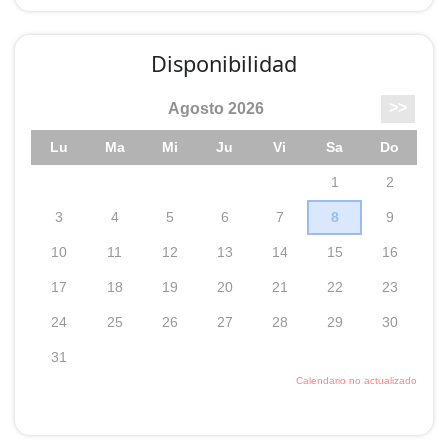
* Televisión con TDT HD. WiFi.
Disponibilidad
HERRERÍA (8 personas)
* Apartamento dúplex. Habitación superior
abuhardillada, 6 camas individuales. Habitación en
planta baja con cama doble. Salida al jardín.
* Equipado con calefacción. Cocina completa con
lavadora, frigorífico, placa+horno, microondas.
* Habitaciones con ropa de cama y equipamiento de
baño.
* Televisión con TDT HD. WiFi.