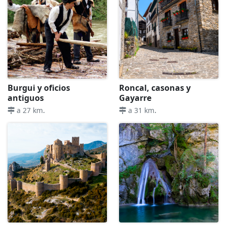
Burgui y oficios
Roncal, casonas y
antiguos
Gayarre
.
.
a 27 km
a 31 km