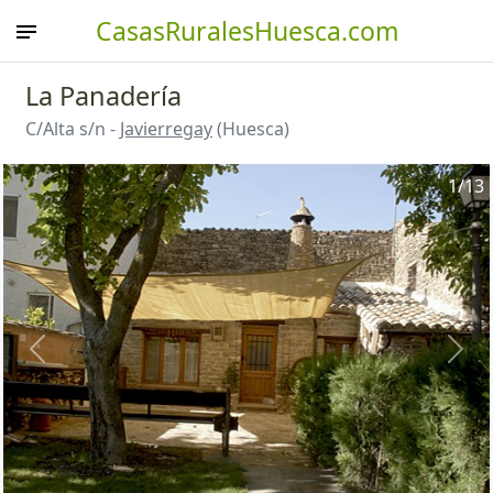
CasasRuralesHuesca.com
La Panadería
C/Alta s/n -
Javierregay
(Huesca)
1
/13
Anterior
Sigu