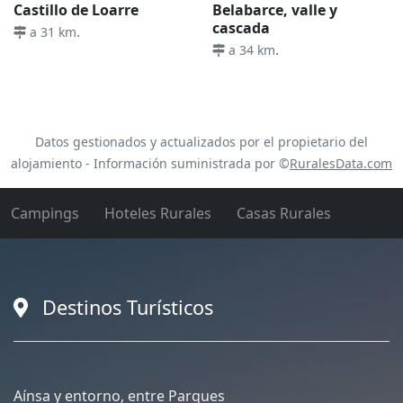
Castillo de Loarre
Belabarce, valle y
cascada
.
a 31 km
.
a 34 km
Datos gestionados y actualizados por el propietario del
alojamiento - Información suministrada por ©
RuralesData.com
Campings
Hoteles Rurales
Casas Rurales
Destinos Turísticos
Aínsa y entorno, entre Parques