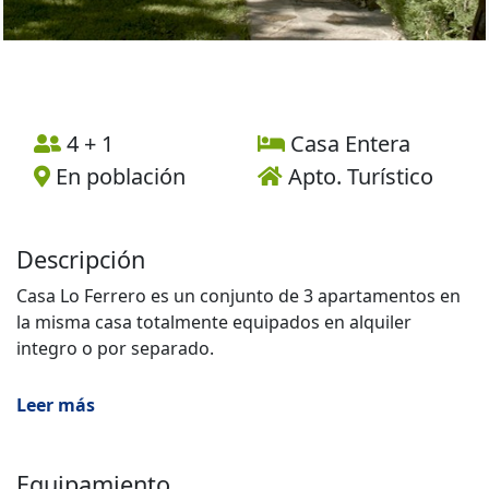
4 + 1
Casa Entera
En población
Apto. Turístico
Descripción
Casa Lo Ferrero es un conjunto de 3 apartamentos en
la misma casa totalmente equipados en alquiler
integro o por separado.
Acceso directo a jardín privado de 400m2, barbacoa,
Leer más
parque infantil, bodega para cenas o reuniones.
PANADERÍA (5 personas)
Equipamiento