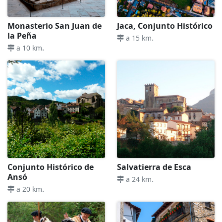
Monasterio San Juan de
Jaca, Conjunto Histórico
la Peña
.
a 15 km
.
a 10 km
Conjunto Histórico de
Salvatierra de Esca
Ansó
.
a 24 km
.
a 20 km