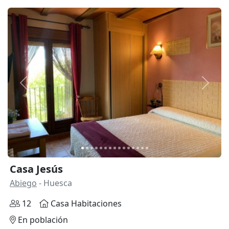
Anterior
Siguie
Casa Jesús
Abiego
- Huesca
12
Casa Habitaciones
En población