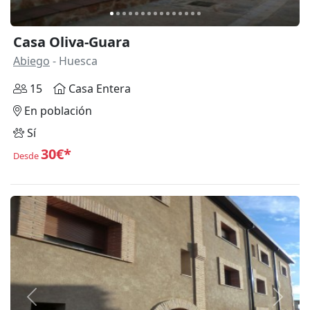
Casa Oliva-Guara
Abiego
- Huesca
15
Casa Entera
En población
Sí
30€*
Desde
Anterior
Siguie