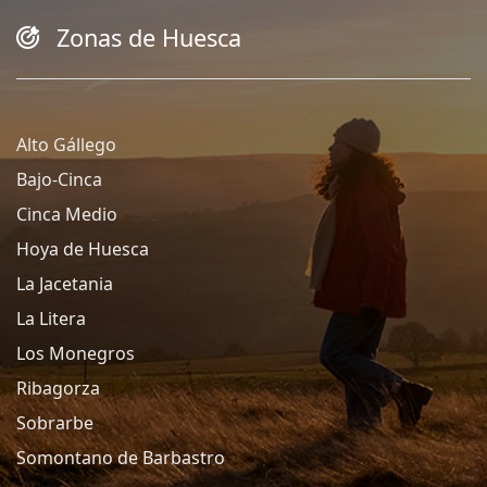
Zonas de Huesca
Alto Gállego
Bajo-Cinca
Cinca Medio
Hoya de Huesca
La Jacetania
La Litera
Los Monegros
Ribagorza
Sobrarbe
Somontano de Barbastro