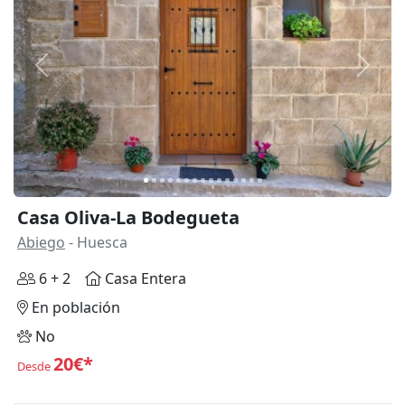
Anterior
Siguie
Casa Oliva-La Bodegueta
Abiego
- Huesca
6 + 2
Casa Entera
En población
No
20€*
Desde