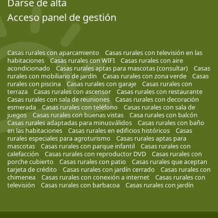
Darse de alta
Acceso panel de gestión
Casas rurales con aparcamiento
Casas rurales con televisión en las
habitaciones
Casas rurales con WIFI
Casas rurales con aire
acondicionado
Casas rurales aptas para mascotas (consultar)
Casas
rurales con mobiliario de jardín
Casas rurales con zona verde
Casas
rurales con piscina
Casas rurales con garaje
Casas rurales con
terraza
Casas rurales con ascensor
Casas rurales con restaurante
Casas rurales con sala de reuniones
Casas rurales con decoración
esmerada
Casas rurales con teléfono
Casas rurales con sala de
juegos
Casas rurales con buenas vistas
Casa rurales con balcón
Casas rurales adaptadas para minusválidos
Casas rurales con baño
en las habitaciones
Casas rurales en edificios históricos
Casas
rurales especiales para agroturismo
Casas rurales aptas para
mascotas
Casas rurales con parque infantil
Casas rurales con
calefacción
Casas rurales con reproductor DVD
Casas rurales con
porche cubierto
Casas rurales con patio
Casas rurales que aceptan
tarjeta de crédito
Casas rurales con jardín cerrado
Casas rurales con
chimenea
Casas rurales con conexión a internet
Casas rurales con
televisión
Casas rurales con barbacoa
Casas rurales con jardín