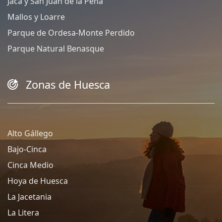
Jaca y San Juan de la Peña
Mallos y Loarre
Parque de Ordesa-Monte Perdido
Parque Natural Benasque
Zonas de Huesca
Alto Gállego
Bajo-Cinca
Cinca Medio
Hoya de Huesca
La Jacetania
La Litera