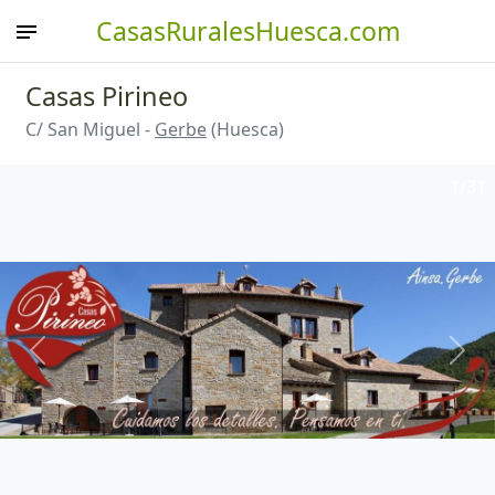
CasasRuralesHuesca.com
Casas Pirineo
C/ San Miguel -
Gerbe
(Huesca)
1
/31
Anterior
Sigu