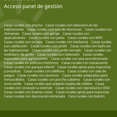
Acceso panel de gestión
Casas rurales con piscina
Casas rurales con televisión en las
habitaciones
Casas rurales con sala de reuniones
Casas rurales con
chimenea
Casas rurales con garaje
Casas rurales con
aparcamiento
Casas rurales con patio
Casas rurales con WIFI
Casas rurales con terraza
Casas rurales con barbacoa
Casas rurales
con calefacción
Casas rurales con jardín
Casas rurales con baño en
las habitaciones
Casas rurales con jardín cerrado
Casas rurales con
mobiliario de jardín
Casas rurales con televisión
Casas rurales
especiales para agroturismo
Casas rurales con aire acondicionado
Casas rurales en edificios históricos
Casas rurales con restaurante
Casas rurales con parque infantil
Casas rurales aptas para mascotas
(consultar)
Casas rurales con teléfono
Casas rurales con sala de
juegos
Casas rurales con ascensor
Casas rurales adaptadas para
minusválidos
Casas rurales con porche cubierto
Casas rurales con
zona verde
Casas rurales que aceptan tarjeta de crédito
Casas
rurales con conexión a internet
Casas rurales con reproductor DVD
Casas rurales con buenas vistas
Casas rurales aptas para mascotas
Casas rurales con decoración esmerada
Casa rurales con balcón