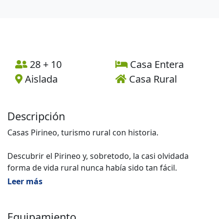
28 + 10
Casa Entera
Aislada
Casa Rural
Descripción
Casas Pirineo, turismo rural con historia.
Descubrir el Pirineo y, sobretodo, la casi olvidada
forma de vida rural nunca había sido tan fácil.
Leer más
Tras una cuidada rehabilitación en piedra y madera de
una casa señorial del siglo XVI, situada a la cola de un
pantano y bajo las montañas del Pirineo Aragonés,
Equipamiento