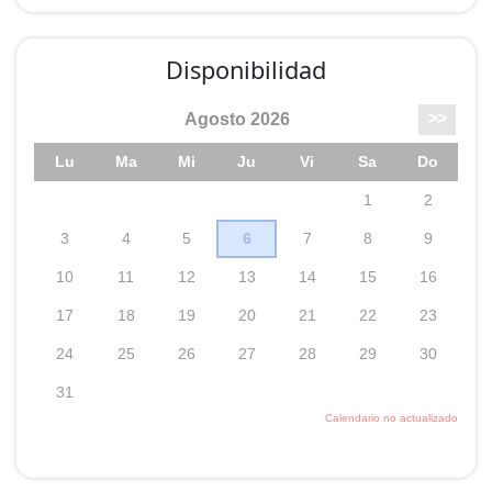
Gran jardín, barbacoa, parking, Wi-Fi, parque infantil...
Ideal para familias con niños, parejas o grupos de
Disponibilidad
amigos.
Ofrecemos, entre otros, los siguientes servicios:
? wifi gratis
? Barbacoa
? Billar, Ping-Pong, Ajedrez
? Habitaciones con TV
? Acabados de máxima calidad
? Cocina y baños completos, no tendrás que traer
nada, sólo ilusión.
? Calefacción y agua caliente individual
Sensacionales áreas comunes para hacer las delicias
de todos: