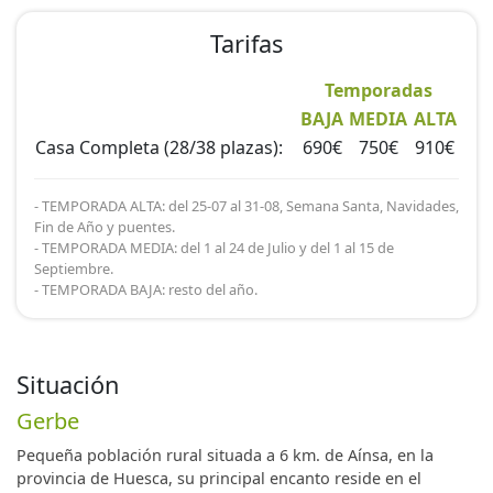
- Interiores: un maravilloso hogar antiguo cuyas
paredes susurran historias, nobles patios presididos
Tarifas
por arcos de piedra, un misterioso pozo, bóvedas de
piedra, miles de rincones de lectura, calles y esquinas
Temporadas
dónde perderse...
BAJA
MEDIA
ALTA
Casa Completa (28/38 plazas):
690€
750€
910€
- Exteriores: amplios jardines, parque infantil, terrazas
para disfrutar de una tarde soleada, aparcamiento
- TEMPORADA ALTA: del 25-07 al 31-08, Semana Santa, Navidades,
exterior cubierto?
Fin de Año y puentes.
- TEMPORADA MEDIA: del 1 al 24 de Julio y del 1 al 15 de
Septiembre.
Este es sin lugar a dudas el lugar con encanto que
- TEMPORADA BAJA: resto del año.
estaba buscando. Un sitio tranquilo y tradicional,
donde recibirá un trato exquisito y personalizado
haciendo que los suyos se sientan como en casa.
Situación
Gerbe
Pequeña población rural situada a 6 km. de Aínsa, en la
provincia de Huesca, su principal encanto reside en el