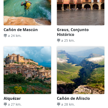
Cañón de Mascún
Graus, Conjunto
Histórico
.
a 24 km
.
a 25 km
Alquézar
Cañón de Añisclo
.
.
a 27 km
a 28 km