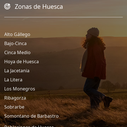
Zonas de Huesca
Alto Gállego
Bajo-Cinca
Cinca Medio
Hoya de Huesca
La Jacetania
La Litera
Los Monegros
Ribagorza
Sobrarbe
Somontano de Barbastro