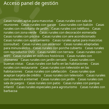
Acceso panel de gestión
Casas rurales aptas para mascotas
Casas rurales con sala de
reuniones
Casas rurales con garaje
Casa rurales con balcón
Casas
rurales con mobiliario de jardín
Casas rurales con teléfono
Casas
rurales con zona verde
Casas rurales con decoración esmerada
Casas rurales con piscina
Casas rurales con aire acondicionado
Casas rurales con aparcamiento
Casas rurales aptas para mascotas
(consultar)
Casas rurales con ascensor
Casas rurales adaptadas
para minusválidos
Casas rurales con porche cubierto
Casas rurales
con reproductor DVD
Casas rurales con terraza
Casas rurales con
WIFI
Casas rurales en edificios históricos
Casas rurales con
chimenea
Casas rurales con jardín cerrado
Casas rurales con
buenas vistas
Casas rurales con baño en las habitaciones
Casas
rurales con restaurante
Casas rurales con televisión en las
habitaciones
Casas rurales con calefacción
Casas rurales que
aceptan tarjeta de crédito
Casas rurales con televisión
Casas rurales
con conexión a internet
Casas rurales con jardín
Casas rurales con
sala de juegos
Casas rurales con patio
Casas rurales con parque
infantil
Casas rurales especiales para agroturismo
Casas rurales con
barbacoa