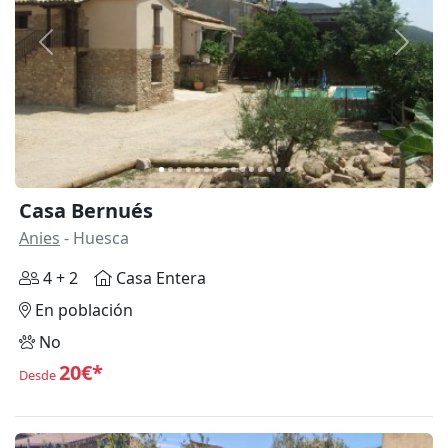
Anterior
Siguie
Casa Bernués
Anies
- Huesca
4 + 2
Casa Entera
En población
No
20€*
Desde