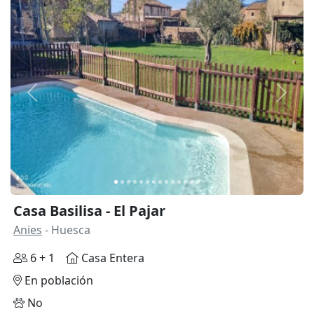
Anterior
Siguie
Casa Basilisa - El Pajar
Anies
- Huesca
6 + 1
Casa Entera
En población
No