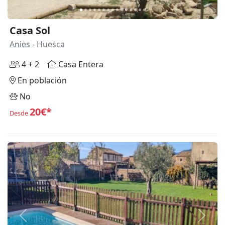
Casa Sol
Anies
- Huesca
4 + 2
Casa Entera
En población
No
20€*
Desde
Anterior
Siguie