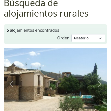
Búsqueda de
alojamientos rurales
5
alojamientos encontrados
Orden:
Anterior
Siguie