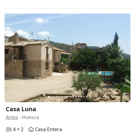
Anterior
Siguie
Casa Luna
Anies
- Huesca
4 + 2
Casa Entera